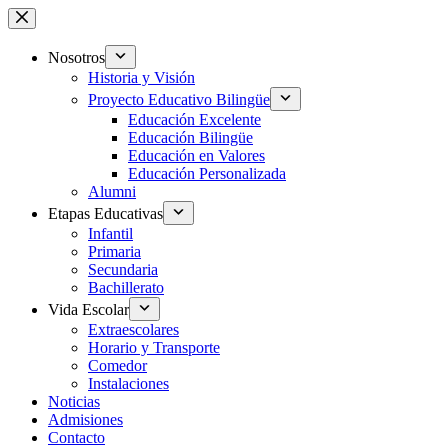
Saltar
al
contenido
Nosotros
Historia y Visión
Proyecto Educativo Bilingüe
Educación Excelente
Educación Bilingüe
Educación en Valores
Educación Personalizada
Alumni
Etapas Educativas
Infantil
Primaria
Secundaria
Bachillerato
Vida Escolar
Extraescolares
Horario y Transporte
Comedor
Instalaciones
Noticias
Admisiones
Contacto