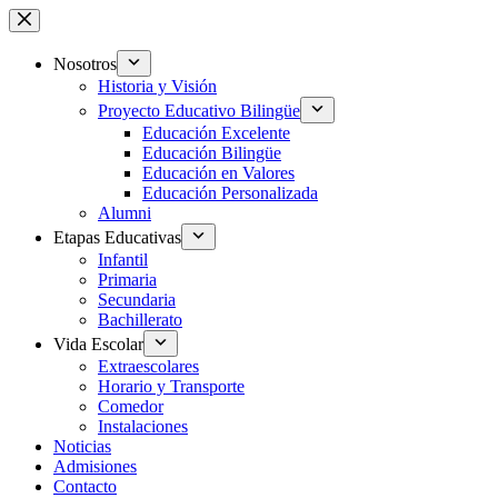
Saltar
al
contenido
Nosotros
Historia y Visión
Proyecto Educativo Bilingüe
Educación Excelente
Educación Bilingüe
Educación en Valores
Educación Personalizada
Alumni
Etapas Educativas
Infantil
Primaria
Secundaria
Bachillerato
Vida Escolar
Extraescolares
Horario y Transporte
Comedor
Instalaciones
Noticias
Admisiones
Contacto