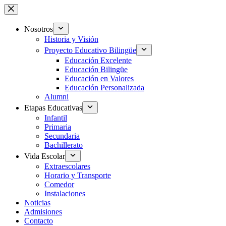
Saltar
al
contenido
Nosotros
Historia y Visión
Proyecto Educativo Bilingüe
Educación Excelente
Educación Bilingüe
Educación en Valores
Educación Personalizada
Alumni
Etapas Educativas
Infantil
Primaria
Secundaria
Bachillerato
Vida Escolar
Extraescolares
Horario y Transporte
Comedor
Instalaciones
Noticias
Admisiones
Contacto