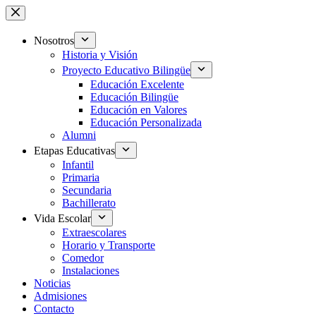
Saltar
al
contenido
Nosotros
Historia y Visión
Proyecto Educativo Bilingüe
Educación Excelente
Educación Bilingüe
Educación en Valores
Educación Personalizada
Alumni
Etapas Educativas
Infantil
Primaria
Secundaria
Bachillerato
Vida Escolar
Extraescolares
Horario y Transporte
Comedor
Instalaciones
Noticias
Admisiones
Contacto