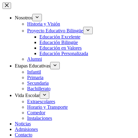
Saltar
al
contenido
Nosotros
Historia y Visión
Proyecto Educativo Bilingüe
Educación Excelente
Educación Bilingüe
Educación en Valores
Educación Personalizada
Alumni
Etapas Educativas
Infantil
Primaria
Secundaria
Bachillerato
Vida Escolar
Extraescolares
Horario y Transporte
Comedor
Instalaciones
Noticias
Admisiones
Contacto