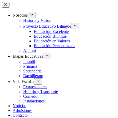
Saltar
al
contenido
Nosotros
Historia y Visión
Proyecto Educativo Bilingüe
Educación Excelente
Educación Bilingüe
Educación en Valores
Educación Personalizada
Alumni
Etapas Educativas
Infantil
Primaria
Secundaria
Bachillerato
Vida Escolar
Extraescolares
Horario y Transporte
Comedor
Instalaciones
Noticias
Admisiones
Contacto