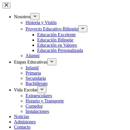
Saltar
al
contenido
Nosotros
Historia y Visión
Proyecto Educativo Bilingüe
Educación Excelente
Educación Bilingüe
Educación en Valores
Educación Personalizada
Alumni
Etapas Educativas
Infantil
Primaria
Secundaria
Bachillerato
Vida Escolar
Extraescolares
Horario y Transporte
Comedor
Instalaciones
Noticias
Admisiones
Contacto