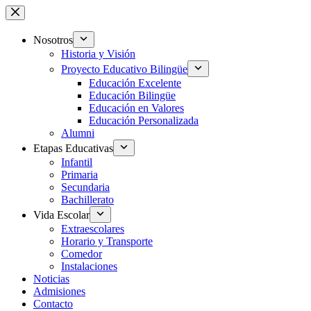
Saltar
al
contenido
Nosotros
Historia y Visión
Proyecto Educativo Bilingüe
Educación Excelente
Educación Bilingüe
Educación en Valores
Educación Personalizada
Alumni
Etapas Educativas
Infantil
Primaria
Secundaria
Bachillerato
Vida Escolar
Extraescolares
Horario y Transporte
Comedor
Instalaciones
Noticias
Admisiones
Contacto