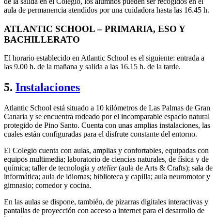
de la salida en el Colegio, los alumnos pueden ser recogidos en el
aula de permanencia atendidos por una cuidadora hasta las 16.45 h.
ATLANTIC SCHOOL – PRIMARIA, ESO Y
BACHILLERATO
El horario establecido en Atlantic School es el siguiente: entrada a
las 9.00 h. de la mañana y salida a las 16.15 h. de la tarde.
5.
Instalaciones
Atlantic School está situado a 10 kilómetros de Las Palmas de Gran
Canaria y se encuentra rodeado por el incomparable espacio natural
protegido de Pino Santo. Cuenta con unas amplias instalaciones, las
cuales están configuradas para el disfrute constante del entorno.
El Colegio cuenta con aulas, amplias y confortables, equipadas con
equipos multimedia; laboratorio de ciencias naturales, de física y de
química; taller de tecnología y
atelier
(aula de Arts & Crafts); sala de
informática; aula de idiomas; biblioteca y capilla; aula neuromotor y
gimnasio; comedor y cocina.
En las aulas se dispone, también, de pizarras digitales interactivas y
pantallas de proyección con acceso a internet para el desarrollo de