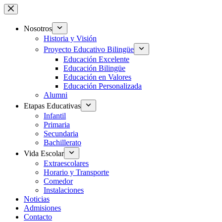
Saltar
al
contenido
Nosotros
Historia y Visión
Proyecto Educativo Bilingüe
Educación Excelente
Educación Bilingüe
Educación en Valores
Educación Personalizada
Alumni
Etapas Educativas
Infantil
Primaria
Secundaria
Bachillerato
Vida Escolar
Extraescolares
Horario y Transporte
Comedor
Instalaciones
Noticias
Admisiones
Contacto