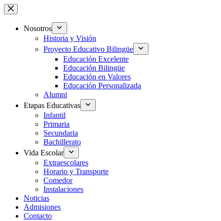
Saltar
al
contenido
Nosotros
Historia y Visión
Proyecto Educativo Bilingüe
Educación Excelente
Educación Bilingüe
Educación en Valores
Educación Personalizada
Alumni
Etapas Educativas
Infantil
Primaria
Secundaria
Bachillerato
Vida Escolar
Extraescolares
Horario y Transporte
Comedor
Instalaciones
Noticias
Admisiones
Contacto